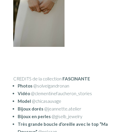
CREDITS de la collection
FASCINANTE
Photos
@solveigandronan
Vidéo
@clementinefaucheron_stories
Model
@chicasauvage
Bijoux dorés
@jeannette.atelier
Bijoux en perles
@giselb_jewelry
Très grande boucle d’oreille avec le top “Ma
Douceur”
@polazag