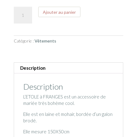
quantité
Ajouter au panier
de
ETOLE
à
FRANGES
Catégorie :
Vêtements
Description
Description
L’ETOLE à FRANGES est un accessoire de
mariée très bohème cool.
Elle est en laine et mohair, bordée d’un galon
brodé.
Elle mesure 150X50cm