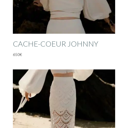
CACHE-COEUR JOHNNY
650
€