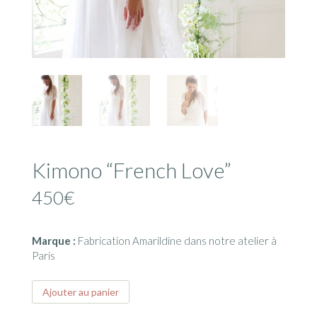
Kimono “French Love”
450
€
Marque :
Fabrication Amarildine dans notre atelier à
Paris
quantité
Ajouter au panier
de
Kimono