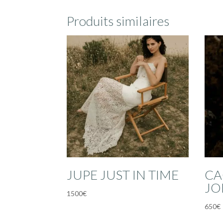
Produits similaires
JUPE JUST IN TIME
CA
JO
1500
€
650
€