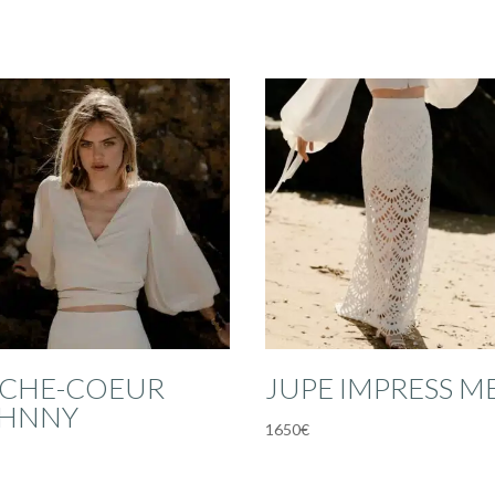
CHE-COEUR
JUPE IMPRESS M
HNNY
1650
€