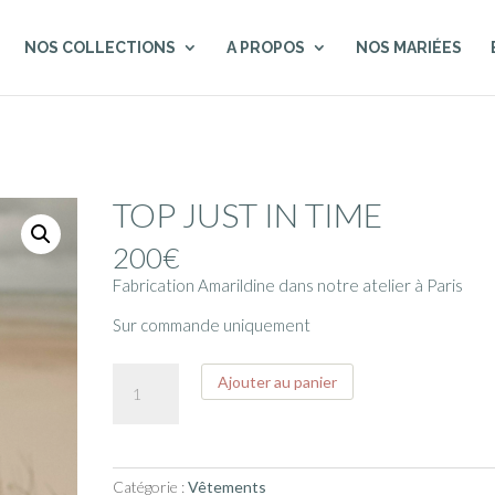
NOS COLLECTIONS
A PROPOS
NOS MARIÉES
TOP JUST IN TIME
200
€
Fabrication Amarildine dans notre atelier à Paris
Sur commande uniquement
quantité
Ajouter au panier
de
TOP
JUST
IN
Catégorie :
Vêtements
TIME