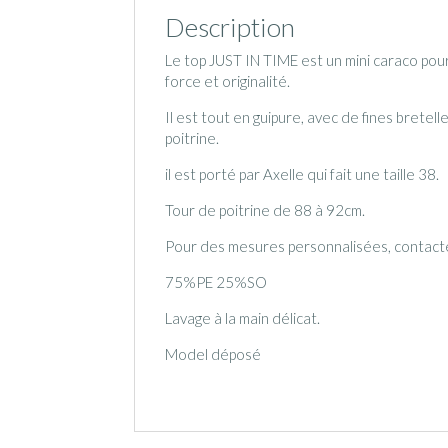
Description
Le top JUST IN TIME est un mini caraco pou
force et originalité.
Il est tout en guipure, avec de fines brete
poitrine.
il est porté par Axelle qui fait une taille 38.
Tour de poitrine de 88 à 92cm.
Pour des mesures personnalisées, contact
75%PE 25%SO
Lavage à la main délicat.
Model déposé