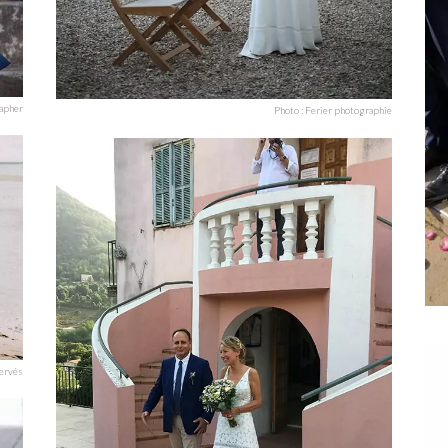
rapher
Photo : Ferier photographie
servés