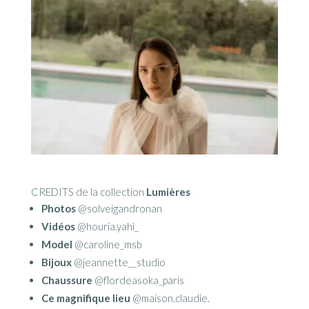
CREDITS de la collection
Lumières
Photos
@solveigandronan
Vidéos
@houria.yahi_
Model
@caroline_msb
Bijoux
@jeannette__studio
Chaussure
@flordeasoka_paris
Ce magnifique lieu
@maison.claudie.