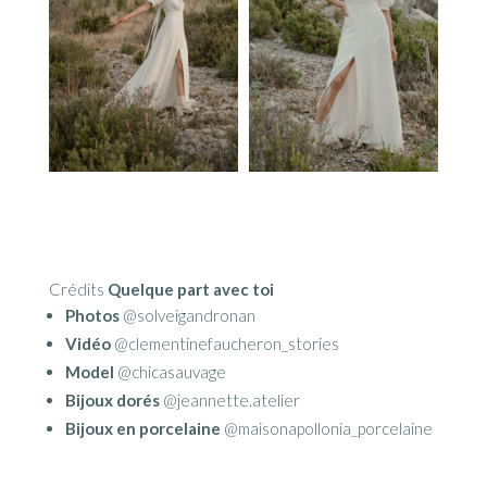
Crédits
Quelque part avec toi
Photos
@solveigandronan
Vidéo
@clementinefaucheron_stories
Model
@chicasauvage
Bijoux dorés
@jeannette.atelier
Bijoux en porcelaine
@maisonapollonia_porcelaine